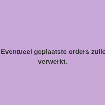
HOME
ventueel geplaatste orders zull
verwerkt.
ALTEQ
A