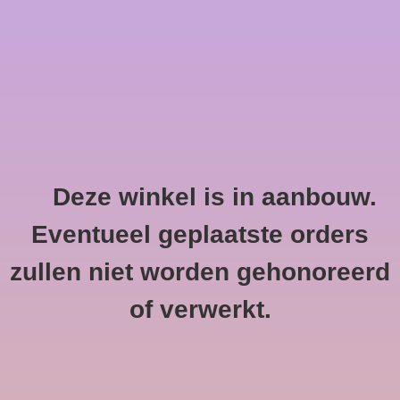
0 Artikelen - €--,--
Home
Deze winkel is in aanbouw.
Invisible
HOME
/
MERKEN
/
INVISIBLE
Eventueel geplaatste orders
zullen niet worden gehonoreerd
of verwerkt.
Geen producten gevonden!...