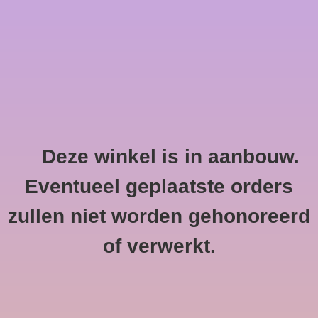
0 Artikelen - €--,--
Home
Deze winkel is in aanbouw.
Refectocil
HOME
/
MERKEN
/
REFECTOCIL
Eventueel geplaatste orders
zullen niet worden gehonoreerd
of verwerkt.
Geen producten gevonden!...