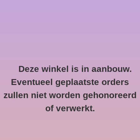
0 Artikelen - €--,--
Home
Deze winkel is in aanbouw.
Tweezerman
HOME
/
MERKEN
/
TWEEZERMAN
Eventueel geplaatste orders
zullen niet worden gehonoreerd
of verwerkt.
Geen producten gevonden!...