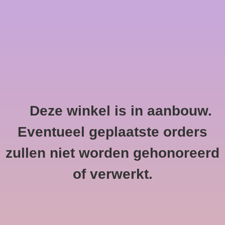
0 Artikelen - €--,--
Home
Deze winkel is in aanbouw.
Dé Pré
HOME
/
MERKEN
/
DÉ PRÉ
Eventueel geplaatste orders
zullen niet worden gehonoreerd
of verwerkt.
Geen producten gevonden!...