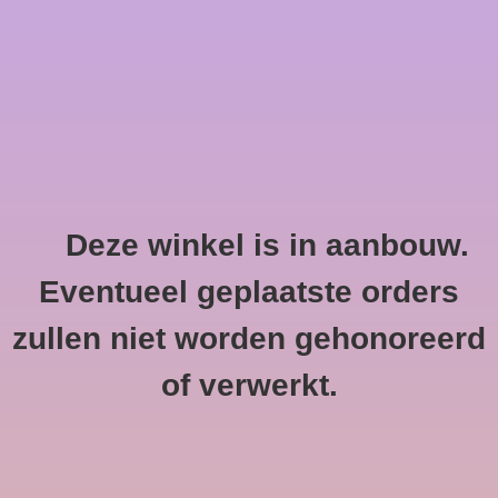
0 Artikelen - €--,--
Home
Deze winkel is in aanbouw.
Altesse
HOME
/
MERKEN
/
ALTESSE
Eventueel geplaatste orders
zullen niet worden gehonoreerd
of verwerkt.
Geen producten gevonden!...