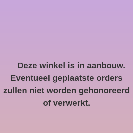
0 Artikelen - €--,--
Home
Deze winkel is in aanbouw.
Tangle Teezer
HOME
/
MERKEN
/
TANGLE TEEZER
Eventueel geplaatste orders
zullen niet worden gehonoreerd
of verwerkt.
Geen producten gevonden!...