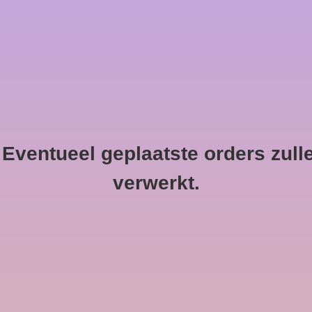
HOME
ventueel geplaatste orders zull
verwerkt.
den!...