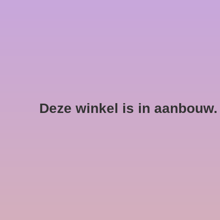
Deze winkel is in aanbouw. E
Color Wow
Geen producten gevon
Min: €
0
Max: €
5